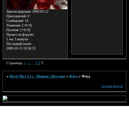
Зарегистрирован
: 2009-05-12
Приглашений:
0
Сообщений:
14
Уважение:
[+0/-0]
Позитив:
[+0/-0]
Провел на форуме:
1 час 3 минуты
Последний визит:
2009-10-15 18:58:35
Страница:
«
1
…
5
6
7
»
Devil May Cry - Demon`s Revenge
»
Флуд
»
Флуд
создать форум