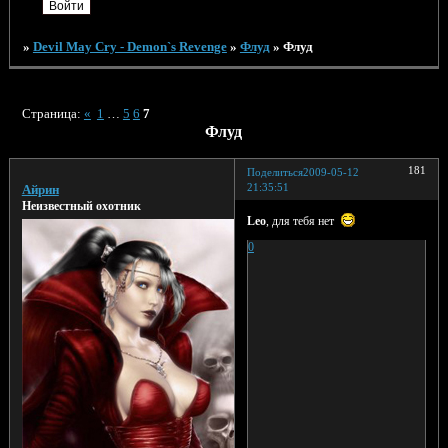
»
Devil May Cry - Demon`s Revenge
»
Флуд
»
Флуд
Страница:
«
1
…
5
6
7
Флуд
181
Поделиться
2009-05-12
21:35:51
Айрин
Неизвестный охотник
Leo
, для тебя нет
0