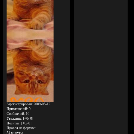
Зарегистрирован
: 2009-05-12
Приглашений:
0
Сообщений:
16
Уважение:
[+0/-0]
Позитив:
[+0/-0]
Провел на форуме:
54 минуты