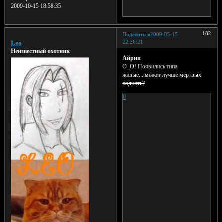
2009-10-15 18:58:35
182
Поделиться
2009-05-15
22:26:21
Leo
Неизвестный охотник
Айрин
О_О! Появились типа
живые....
может лучше мертвых
поднять?
0