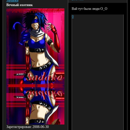
Sadako
Вечный охотник
Вай тут были люди О_О
0
Зарегистрирован
: 2008-06-30