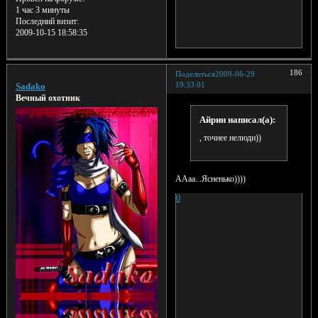
1 час 3 минуты
Последний визит:
2009-10-15 18:58:35
186
Поделиться
2009-06-29
19:33:01
Sadako
Вечный охотник
Айрин написал(а):
, точнее нелюди))
ААаа...Ясненько))))
0