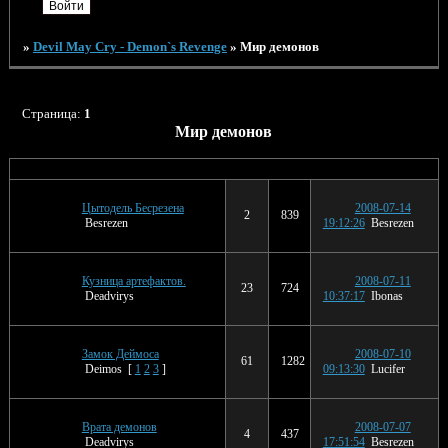
»
Devil May Cry - Demon`s Revenge
»
Мир демонов
Страница:
1
Мир демонов
Тема
Ответов
Просмотров
Последнее сообщение
Цытодель Бесрезена
2008-07-14
2
839
Besrezen
19:12:26
Besrezen
Кузница артефактов.
2008-07-11
23
724
Deadvirys
10:37:17
Ibonas
Замок Деймоса
2008-07-10
61
1282
Deimos
[
1
2
3
]
09:13:30
Lucifer
Врата демонов
2008-07-07
4
437
Deadvirys
17:51:54
Besrezen