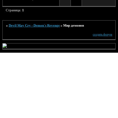
Страница:
1
»
Devil May Cry - Demon`s Revenge
»
Мир демонов
создать форум